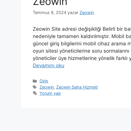
Zeowin
Temmuz 8, 2024
yazar
Zeowin
Zeowin Site adresi değişikliği Belirli bir 
nedeniyle tamamen kaldırılmıştır. Mobil ba
güncel giriş bilgilerini mobil cihaz arama 
oyun sitesi yöneticilerine soru sormalarını
yöneticiler üye hizmetlerine yönelik farklı 
Devamını oku
Kategoriler
Giriş
Etiketler
Zeowin
,
Zeowin Saha Hizmeti
Yorum yap