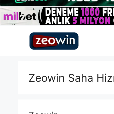
İçeriğe
atla
Zeowin Saha Hiz