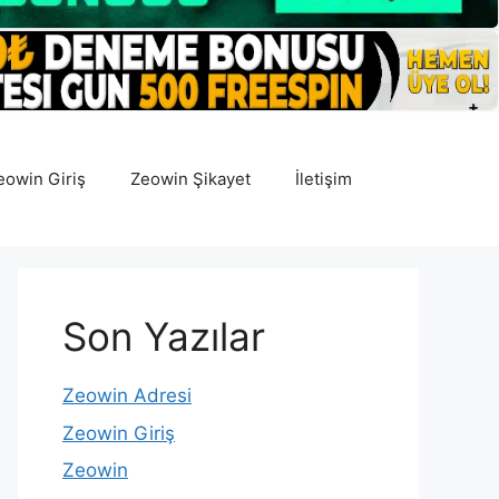
eowin Giriş
Zeowin Şikayet
İletişim
Son Yazılar
Zeowin Adresi
Zeowin Giriş
Zeowin