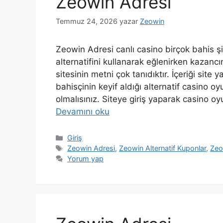
Zeowin Adresi
Temmuz 24, 2026
yazar
Zeowin
Zeowin Adresi canlı casino birçok bahis ş
alternatifini kullanarak eğlenirken kazancı
sitesinin metni çok tanıdıktır. İçeriği site y
bahisçinin keyif aldığı alternatif casino o
olmalısınız. Siteye giriş yaparak casino o
Devamını oku
Kategoriler
Giriş
Etiketler
Zeowin Adresi
,
Zeowin Alternatif Kuponlar
,
Zeo
Yorum yap