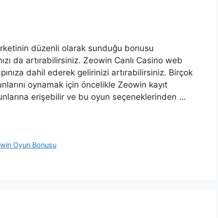
irketinin düzenli olarak sunduğu bonusu
nızı da artırabilirsiniz. Zeowin Canlı Casino web
apınıza dahil ederek gelirinizi artırabilirsiniz. Birçok
yunlarını oynamak için öncelikle Zeowin kayıt
yunlarına erişebilir ve bu oyun seçeneklerinden …
win Oyun Bonusu