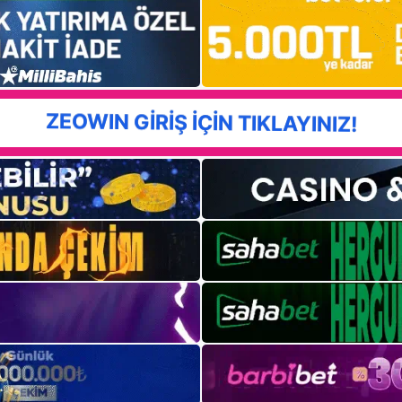
ZEOWIN GİRİŞ İÇİN TIKLAYINIZ!