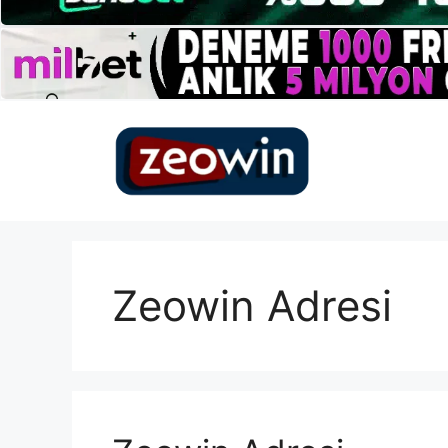
İçeriğe
atla
Zeowin Adresi