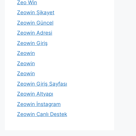
Zeo Win
Zeowin Şikayet
Zeowin Güncel
Zeowin Adresi
Zeowin Giriş
Zeowin
Zeowin
Zeowin
Zeowin Giriş Sayfası
Zeowin Altyapı
Zeowin İnstagram
Zeowin Canlı Destek