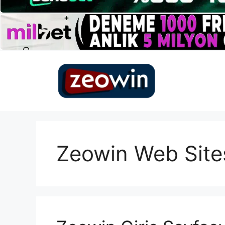
İçeriğe
atla
Zeowin Web Site