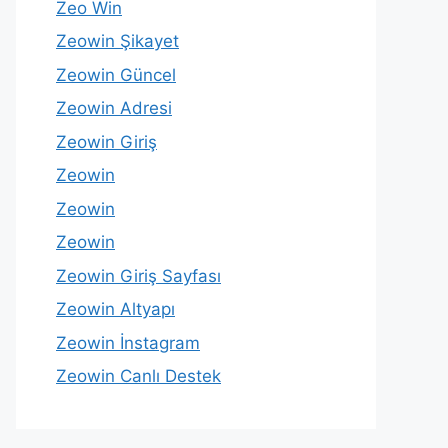
Zeo Win
Zeowin Şikayet
Zeowin Güncel
Zeowin Adresi
Zeowin Giriş
Zeowin
Zeowin
Zeowin
Zeowin Giriş Sayfası
Zeowin Altyapı
Zeowin İnstagram
Zeowin Canlı Destek