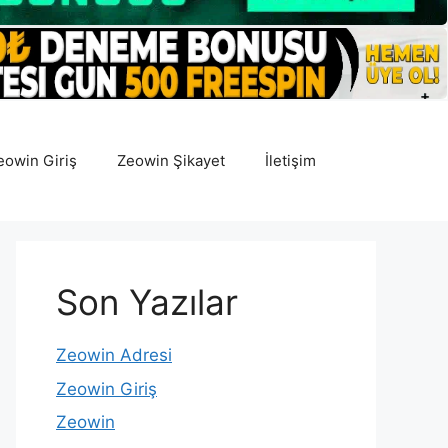
eowin Giriş
Zeowin Şikayet
İletişim
Son Yazılar
Zeowin Adresi
Zeowin Giriş
Zeowin