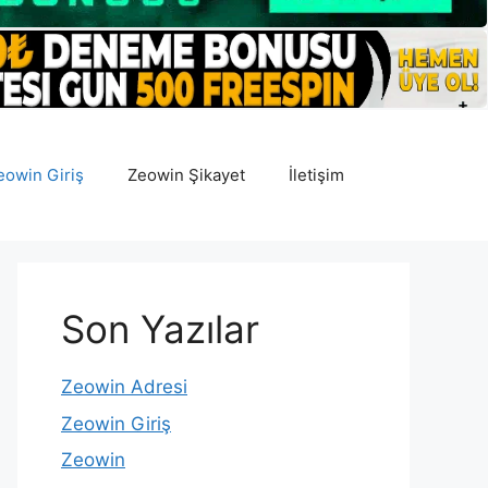
eowin Giriş
Zeowin Şikayet
İletişim
Son Yazılar
Zeowin Adresi
Zeowin Giriş
Zeowin