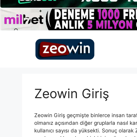
İçeriğe
atla
Zeowin Giriş
Zeowin Giriş geçmişte binlerce insan tara
olmanız açısından diğer gruplarla nasıl ka
kullanıcı sayısı da yüksekti. Sonuç olarak 