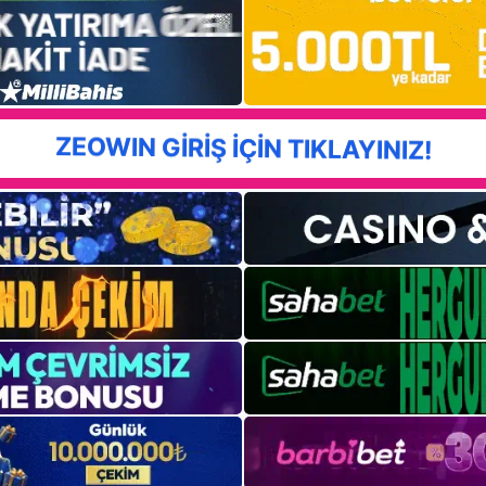
ZEOWIN GİRİŞ İÇİN TIKLAYINIZ!